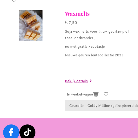
In winkelwagen
Waxmelts
€ 7,50
Soja waxmelts voor in uw geurlamp of
theelichtbrander .
nu met gratis kadotasje
Nieuwe geuren lentecollectie 2023
Bekijk details
In winkelwagen
F
T