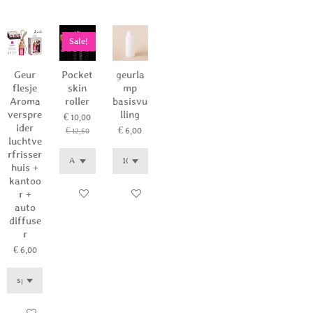
Sale!
Geur
Pocket
geurla
flesje
skin
mp
Aroma
roller
basisvu
verspre
lling
€ 10,00
ider
€ 6,00
€ 12,50
luchtve
rfrisser
huis +
kantoo
r +
In winkelwagen
In winkelwagen
auto
diffuse
r
€ 6,00