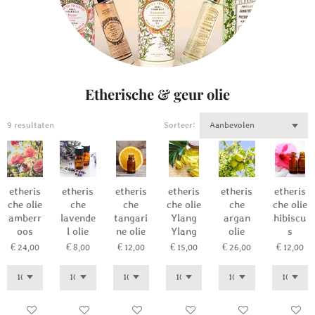
Etherische & geur olie
9 resultaten
Sorteer:
etheris
etheris
etheris
etheris
etheris
etheris
che olie
che
che
che olie
che
che olie
amberr
lavende
tangari
Ylang
argan
hibiscu
oos
l olie
ne olie
Ylang
olie
s
€ 24,00
€ 8,00
€ 12,00
€ 15,00
€ 26,00
€ 12,00
In winkelwagen
In winkelwagen
In winkelwagen
In winkelwagen
In winkelwagen
In winkel