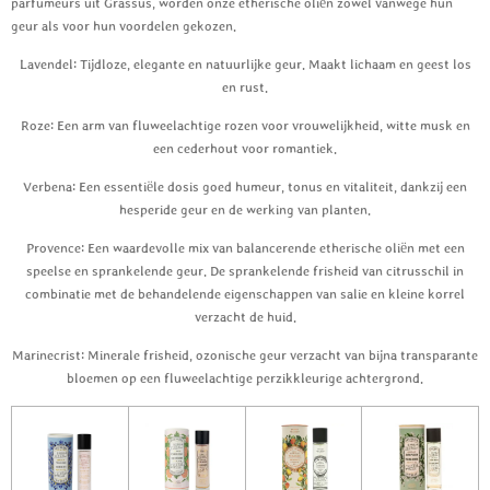
parfumeurs uit Grassus, worden onze etherische oliën zowel vanwege hun
geur als voor hun voordelen gekozen.
Lavendel: Tijdloze, elegante en natuurlijke geur. Maakt lichaam en geest los
en rust.
Roze: Een arm van fluweelachtige rozen voor vrouwelijkheid, witte musk en
een cederhout voor romantiek.
Verbena: Een essentiële dosis goed humeur, tonus en vitaliteit, dankzij een
hesperide geur en de werking van planten.
Provence: Een waardevolle mix van balancerende etherische oliën met een
speelse en sprankelende geur. De sprankelende frisheid van citrusschil in
combinatie met de behandelende eigenschappen van salie en kleine korrel
verzacht de huid.
Marinecrist: Minerale frisheid, ozonische geur verzacht van bijna transparante
bloemen op een fluweelachtige perzikkleurige achtergrond.