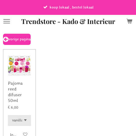
Ga
koop lokaal , bestel lokaal
direct
naar
Trendstore - Kado & Interieur
de
hoofdinhoud
vorige pagina
Pajoma
reed
difuser
50ml
€ 6,00
In winkelwagen