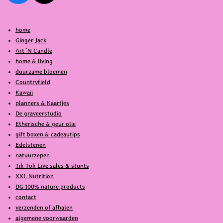
a
i
c
k
home
e
T
Ginger Jack
b
o
Art 'N Candle
o
k
home & living
o
duurzame bloemen
k
Countryfield
Kawaii
planners & Kaartjes
De graveerstudio
Etherische & geur olie
gift boxen & cadeautips
Edelstenen
natuurzepen
Tik Tok Live sales & stunts
XXL Nutrition
DG 100% nature products
contact
verzenden of afhalen
algemene voorwaarden