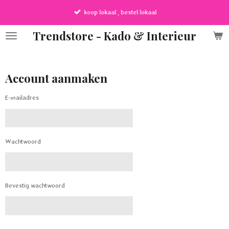
Ga
koop lokaal , bestel lokaal
direct
naar
Trendstore - Kado & Interieur
de
hoofdinhoud
Account aanmaken
E-mailadres
Wachtwoord
Bevestig wachtwoord