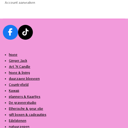
Account aanmaken
F
T
a
i
c
k
home
e
T
Ginger Jack
b
o
Art 'N Candle
o
k
home & living
o
duurzame bloemen
k
Countryfield
Kawaii
planners & Kaartjes
De graveerstudio
Etherische & geur olie
gift boxen & cadeautips
Edelstenen
natuurzepen