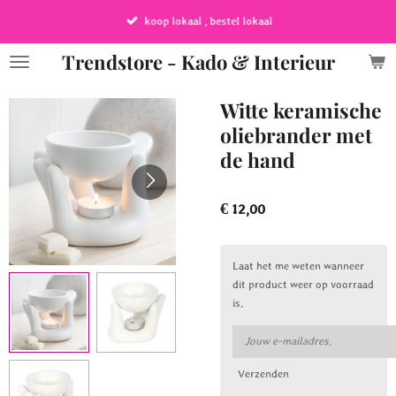
Ga
koop lokaal , bestel lokaal
direct
naar
Trendstore - Kado & Interieur
de
hoofdinhoud
Witte keramische
oliebrander met
de hand
€ 12,00
Laat het me weten wanneer
dit product weer op voorraad
is.
Verzenden