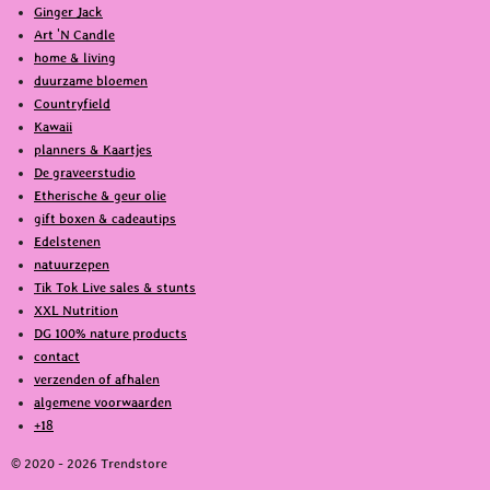
Ginger Jack
b
o
Art 'N Candle
o
k
home & living
o
duurzame bloemen
k
Countryfield
Kawaii
planners & Kaartjes
De graveerstudio
Etherische & geur olie
gift boxen & cadeautips
Edelstenen
natuurzepen
Tik Tok Live sales & stunts
XXL Nutrition
DG 100% nature products
contact
verzenden of afhalen
algemene voorwaarden
+18
© 2020 - 2026 Trendstore