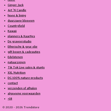
e
T
Ginger Jack
b
o
Art 'N Candle
o
k
home & living
o
duurzame bloemen
k
Countryfield
Kawaii
planners & Kaartjes
De graveerstudio
Etherische & geur olie
gift boxen & cadeautips
Edelstenen
natuurzepen
Tik Tok Live sales & stunts
XXL Nutrition
DG 100% nature products
contact
verzenden of afhalen
algemene voorwaarden
+18
© 2020 - 2026 Trendstore