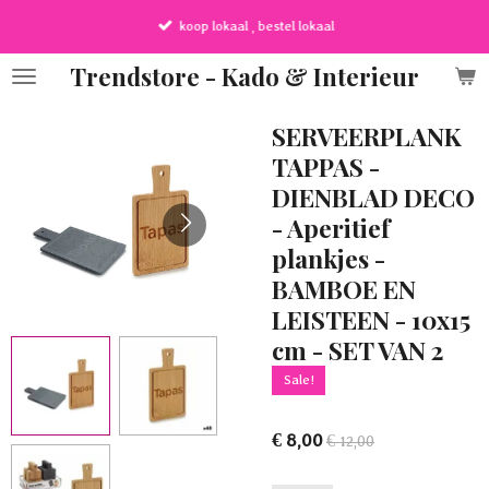
Ga
koop lokaal , bestel lokaal
direct
naar
Trendstore - Kado & Interieur
de
hoofdinhoud
SERVEERPLANK
TAPPAS -
DIENBLAD DECO
- Aperitief
plankjes -
BAMBOE EN
LEISTEEN - 10x15
cm - SET VAN 2
Sale!
€ 8,00
€ 12,00