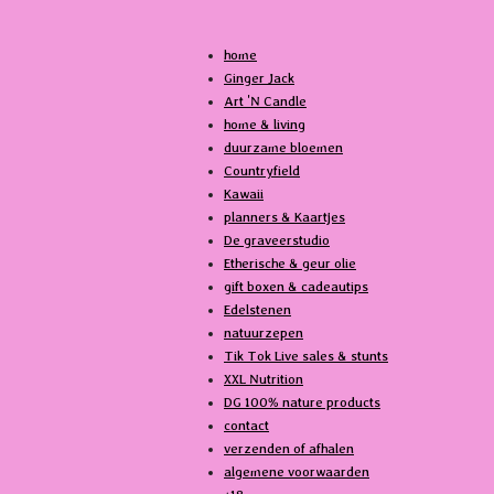
a
i
c
k
home
e
T
Ginger Jack
b
o
Art 'N Candle
o
k
home & living
o
duurzame bloemen
k
Countryfield
Kawaii
planners & Kaartjes
De graveerstudio
Etherische & geur olie
gift boxen & cadeautips
Edelstenen
natuurzepen
Tik Tok Live sales & stunts
XXL Nutrition
DG 100% nature products
contact
verzenden of afhalen
algemene voorwaarden