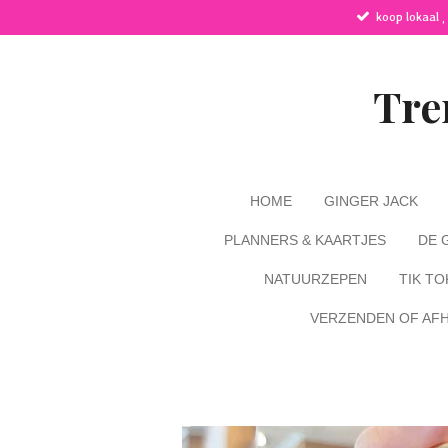
koop lokaal ,
Ga
direct
naar
de
Tre
hoofdinhoud
HOME
GINGER JACK
PLANNERS & KAARTJES
DE 
NATUURZEPEN
TIK TO
VERZENDEN OF AF