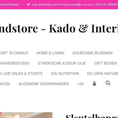
 bestel lokaal
een webshop met een persoonlijke service ,GRATIS VERZE
ndstore - Kado & Inter
ART 'N CANDLE
HOME & LIVING
DUURZAME BLOEMEN
GRAVEERSTUDIO
ETHERISCHE & GEUR OLIE
GIFT BOXEN
K LIVE SALES & STUNTS
XXL NUTRITION
DG 100% NATUR
HALEN
ALGEMENE VOORWAARDEN
+18
Sleutelhan