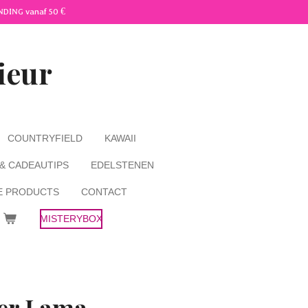
NDING vanaf 50 €
ieur
COUNTRYFIELD
KAWAII
 & CADEAUTIPS
EDELSTENEN
E PRODUCTS
CONTACT
MISTERYBOX
ger Lama