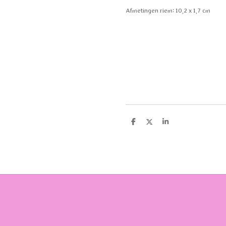
Afmetingen riem: 10,2 x 1,7 cm
D
D
S
e
e
h
l
e
a
e
l
r
n
e