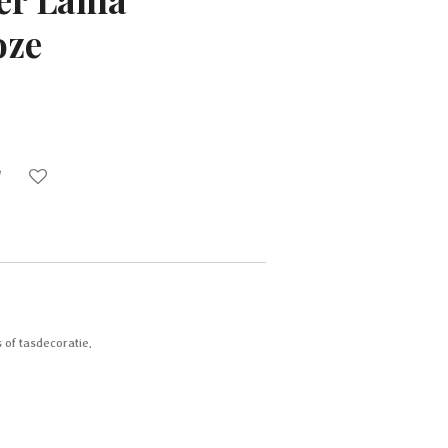
oze
s of tasdecoratie.