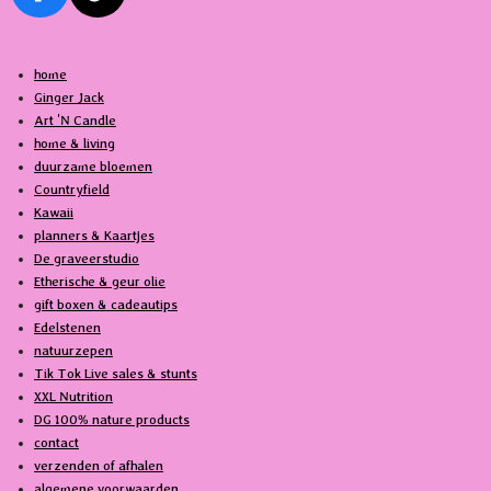
F
T
a
i
c
k
home
e
T
Ginger Jack
b
o
Art 'N Candle
o
k
home & living
o
duurzame bloemen
k
Countryfield
Kawaii
planners & Kaartjes
De graveerstudio
Etherische & geur olie
gift boxen & cadeautips
Edelstenen
natuurzepen
Tik Tok Live sales & stunts
XXL Nutrition
DG 100% nature products
contact
verzenden of afhalen
algemene voorwaarden