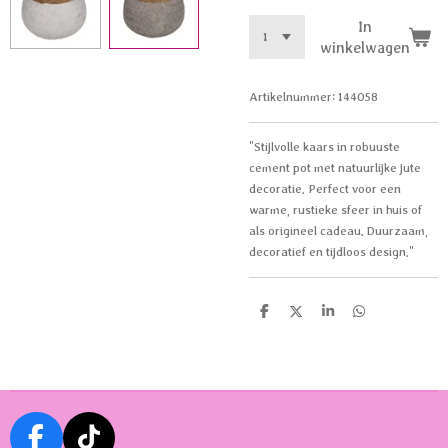
In
winkelwagen
Artikelnummer:
144058
"Stijlvolle kaars in robuuste
cement pot met natuurlijke jute
decoratie. Perfect voor een
warme, rustieke sfeer in huis of
als origineel cadeau. Duurzaam,
decoratief en tijdloos design."
D
D
S
D
e
e
h
e
l
e
a
l
e
l
r
e
n
e
n