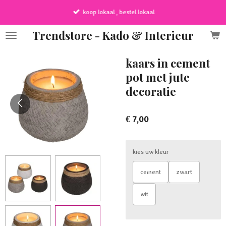
Ga
koop lokaal , bestel lokaal
direct
naar
Trendstore - Kado & Interieur
de
hoofdinhoud
kaars in cement
pot met jute
decoratie
€ 7,00
kies uw kleur
cement
zwart
wit