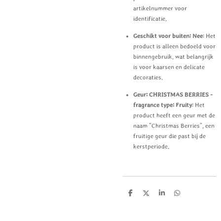
artikelnummer voor
identificatie.
Geschikt voor buiten: Nee
: Het
product is alleen bedoeld voor
binnengebruik, wat belangrijk
is voor kaarsen en delicate
decoraties.
Geur: CHRISTMAS BERRIES -
fragrance type: Fruity
: Het
product heeft een geur met de
naam "Christmas Berries", een
fruitige geur die past bij de
kerstperiode.
D
D
S
D
e
e
h
e
l
e
a
l
e
l
r
e