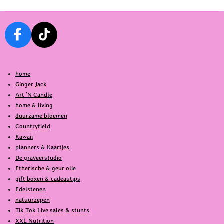
n
e
n
F
T
a
i
c
k
home
e
T
Ginger Jack
b
o
Art 'N Candle
o
k
home & living
o
duurzame bloemen
k
Countryfield
Kawaii
planners & Kaartjes
De graveerstudio
Etherische & geur olie
gift boxen & cadeautips
Edelstenen
natuurzepen
Tik Tok Live sales & stunts
XXL Nutrition