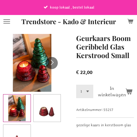
Ga
koop lokaal , bestel lokaal
direct
naar
Trendstore - Kado & Interieur
de
hoofdinhoud
Geurkaars Boom
Geribbeld Glas
Kerstrood Small
€ 22,00
In
winkelwagen
Artikelnummer:
55217
gezelige kaars in kerstboom glas