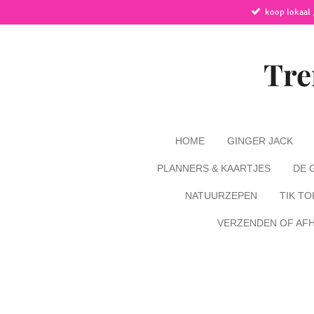
koop lokaal ,
Ga
direct
naar
de
Tre
hoofdinhoud
HOME
GINGER JACK
PLANNERS & KAARTJES
DE 
NATUURZEPEN
TIK TO
VERZENDEN OF AF