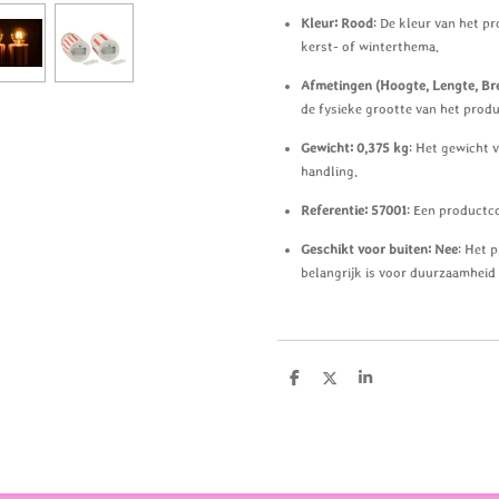
Kleur: Rood
: De kleur van het pr
kerst- of winterthema.
Afmetingen (Hoogte, Lengte, Br
de fysieke grootte van het produ
Gewicht: 0,375 kg
: Het gewicht 
handling.
Referentie: 57001
: Een productco
Geschikt voor buiten: Nee
: Het 
belangrijk is voor duurzaamheid 
D
D
S
e
e
h
l
e
a
e
l
r
n
e