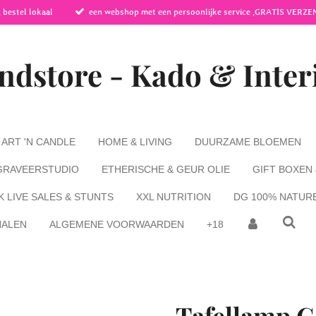
 bestel lokaal
een webshop met een persoonlijke service ,GRATIS VERZE
ndstore - Kado & Inter
ART 'N CANDLE
HOME & LIVING
DUURZAME BLOEMEN
GRAVEERSTUDIO
ETHERISCHE & GEUR OLIE
GIFT BOXEN
K LIVE SALES & STUNTS
XXL NUTRITION
DG 100% NATUR
HALEN
ALGEMENE VOORWAARDEN
+18
Tafellamp G