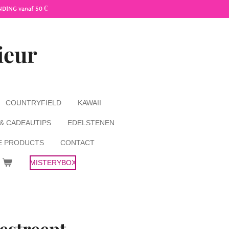
NDING vanaf 50 €
ieur
COUNTRYFIELD
KAWAII
 & CADEAUTIPS
EDELSTENEN
E PRODUCTS
CONTACT
MISTERYBOX
estreept