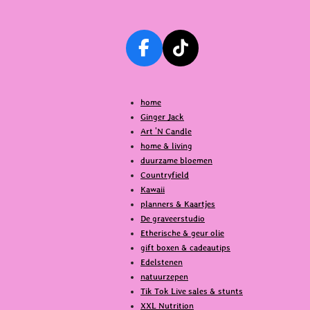
F
T
a
i
c
k
home
e
T
Ginger Jack
b
o
Art 'N Candle
o
k
home & living
o
duurzame bloemen
k
Countryfield
Kawaii
planners & Kaartjes
De graveerstudio
Etherische & geur olie
gift boxen & cadeautips
Edelstenen
natuurzepen
Tik Tok Live sales & stunts
XXL Nutrition