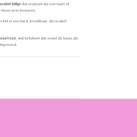
ratief blikje
dat eruitziet als een taart of
 items in te bewaren.
us het is een hard, breekbaar, decoratief
roze/roze
, wat betekent dat zowel de basis als
uitgevoerd.