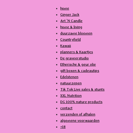
c
k
home
e
T
Ginger Jack
b
o
Art 'N Candle
o
k
home & living
o
duurzame bloemen
k
Countryfield
Kawaii
planners & Kaartjes
De graveerstudio
Etherische & geur olie
gift boxen & cadeautips
Edelstenen
natuurzepen
Tik Tok Live sales & stunts
XXL Nutrition
DG 100% nature products
contact
verzenden of afhalen
algemene voorwaarden
+18