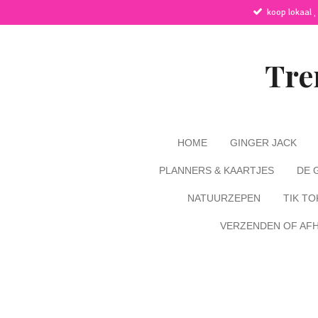
koop lokaal ,
Ga
direct
naar
de
Tre
hoofdinhoud
HOME
GINGER JACK
PLANNERS & KAARTJES
DE 
NATUURZEPEN
TIK TO
VERZENDEN OF AF