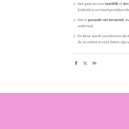
Het gaat om een
taartblik
of
deco
bedoeld is om taartgerelateerde
Het is
gemaakt van keramiek
, d
materiaal.
De kleur wordt omschreven als
de accenten in roze tinten zijn 
D
D
S
e
e
h
l
e
a
e
l
r
n
e