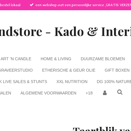
 bestel lokaal
een webshop met een persoonlijke service ,GRATIS VERZE
ndstore - Kado & Inter
ART 'N CANDLE
HOME & LIVING
DUURZAME BLOEMEN
GRAVEERSTUDIO
ETHERISCHE & GEUR OLIE
GIFT BOXEN
K LIVE SALES & STUNTS
XXL NUTRITION
DG 100% NATUR
HALEN
ALGEMENE VOORWAARDEN
+18
Taartblik v