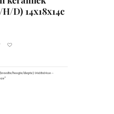
B/H/D) 14x18x14c
(breedte/hoogte/diepte) 14x18x14cm –
oze”