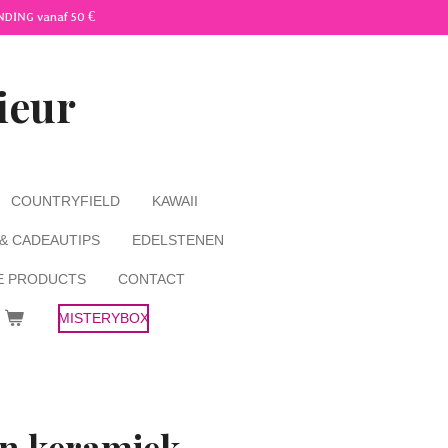
NDING vanaf 50 €
ieur
COUNTRYFIELD
KAWAII
 & CADEAUTIPS
EDELSTENEN
E PRODUCTS
CONTACT
MISTERYBOX
an keramiek