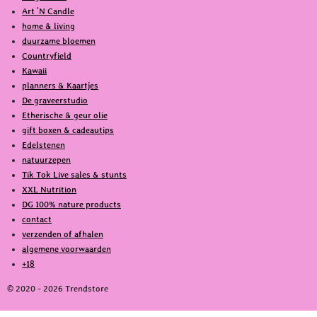
b
o
Art 'N Candle
o
k
home & living
o
duurzame bloemen
k
Countryfield
Kawaii
planners & Kaartjes
De graveerstudio
Etherische & geur olie
gift boxen & cadeautips
Edelstenen
natuurzepen
Tik Tok Live sales & stunts
XXL Nutrition
DG 100% nature products
contact
verzenden of afhalen
algemene voorwaarden
+18
© 2020 - 2026 Trendstore