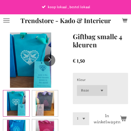
Ga
koop lokaal , bestel lokaal
direct
naar
Trendstore - Kado & Interieur
de
hoofdinhoud
Giftbag smalle 4
kleuren
€ 1,50
Kleur
In
winkelwagen