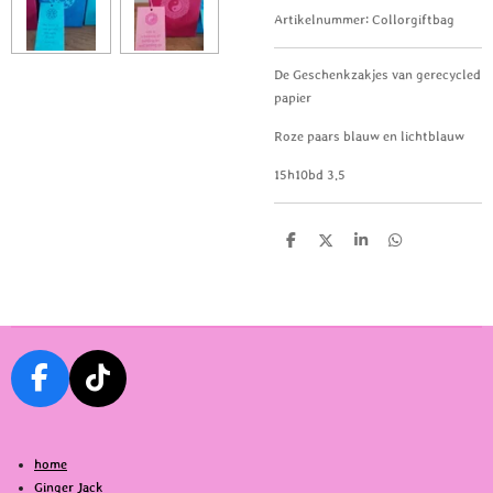
Artikelnummer:
Collorgiftbag
De Geschenkzakjes van gerecycled
papier
Roze paars blauw en lichtblauw
15h10bd 3.5
D
D
S
D
e
e
h
e
l
e
a
l
e
l
r
e
n
e
n
F
T
a
i
c
k
home
e
T
Ginger Jack