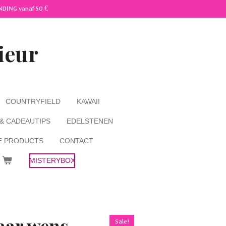
NDING vanaf 50 €
ieur
COUNTRYFIELD
KAWAII
 & CADEAUTIPS
EDELSTENEN
E PRODUCTS
CONTACT
MISTERYBOX
aar wens
Sale!