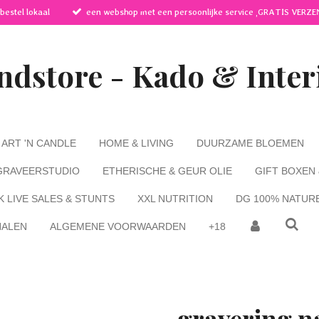
 bestel lokaal
een webshop met een persoonlijke service ,GRATIS VERZE
ndstore - Kado & Inter
ART 'N CANDLE
HOME & LIVING
DUURZAME BLOEMEN
GRAVEERSTUDIO
ETHERISCHE & GEUR OLIE
GIFT BOXEN
K LIVE SALES & STUNTS
XXL NUTRITION
DG 100% NATUR
HALEN
ALGEMENE VOORWAARDEN
+18
gravering n