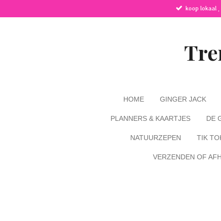
koop lokaal ,
Ga
direct
naar
de
Tre
hoofdinhoud
HOME
GINGER JACK
PLANNERS & KAARTJES
DE 
NATUURZEPEN
TIK TO
VERZENDEN OF AF