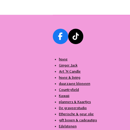
F
T
a
i
c
k
home
e
T
Ginger Jack
b
o
Art 'N Candle
o
k
home & living
o
duurzame bloemen
k
Countryfield
Kawaii
planners & Kaartjes
De graveerstudio
Etherische & geur olie
gift boxen & cadeautips
Edelstenen