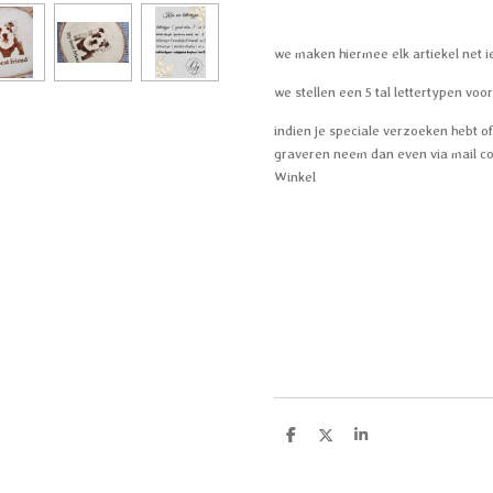
we maken hiermee elk artiekel net i
we stellen een 5 tal lettertypen voo
indien je speciale verzoeken hebt of 
graveren neem dan even via mail co
Winkel
D
D
S
e
e
h
l
e
a
e
l
r