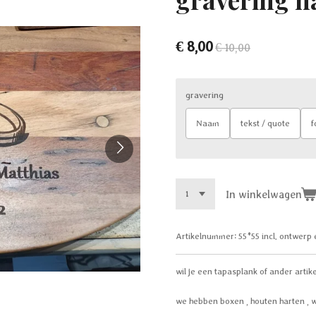
€ 8,00
€ 10,00
gravering
Naam
tekst / quote
f
In winkelwagen
Artikelnummer:
55*55 incl. ontwerp 
wil je een tapasplank of ander artik
we hebben boxen , houten harten , w