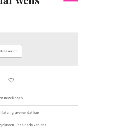
otolasering
en instellingen
el laten graveren dat kan
ijnkisten , boomschijven enz.